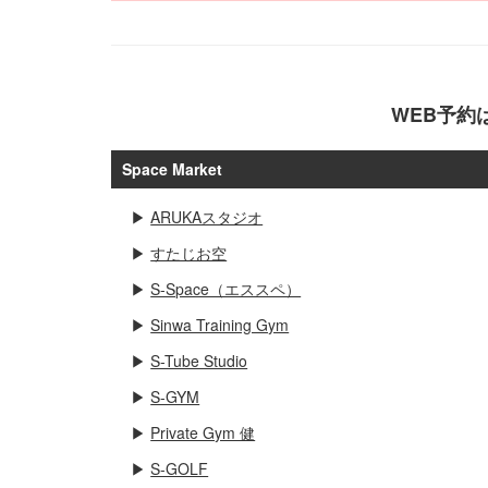
WEB予約
Space Market
▶
ARUKAスタジオ
▶
すたじお空
▶
S-Space（エススペ）
▶
Sinwa Training Gym
▶
S-Tube Studio
▶
S-GYM
▶
Private Gym 健
▶
S-GOLF