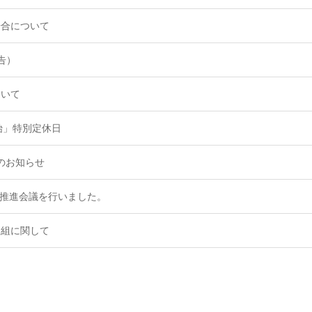
場合について
告）
ついて
年始」特別定休日
日のお知らせ
運営推進会議を行いました。
取組に関して