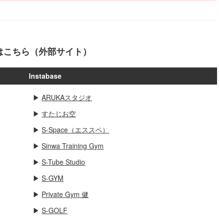
はこちら（外部サイト）
Instabase
▶
ARUKAスタジオ
▶
すたじお空
▶
S-Space（エススペ）
▶
Sinwa Training Gym
▶
S-Tube Studio
▶
S-GYM
▶
Private Gym 健
▶
S-GOLF