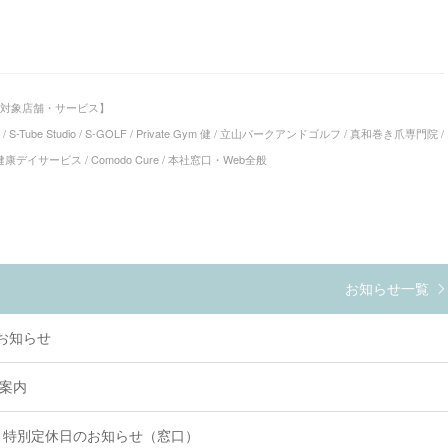
対象店舗・サービス】
YM / S-Tube Studio / S-GOLF / Private Gym 健 / 立山パークアンドゴルフ / 真和巻き爪専門院 /
イサービス / Comodo Cure / 本社窓口・Web全般
お知らせ一覧
のお知らせ
ご案内
年始 特別定休日のお知らせ（窓口）