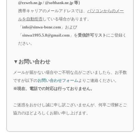
@ezweb.ne.jp / @softbank.ne.jp 等）
携帯キャリアのメールアドレスでは、
パソコンからのメー
ルを自動拒否
している場合があります。
「
info@sinwa-bone.com
」および
「
sinwa1995.5.8@gmail.com
」を
受信許可リスト
にご登録く
ださい。
▼お問い合わせ
メールが届かない場合やご不明な点がございましたら、お手数
ですが以下の
お問い合わせフォーム
よりご連絡ください。
※現在、電話での対応は行っておりません。
ご迷惑をおかけし誠に申し訳ございませんが、何卒ご理解とご
協力のほどよろしくお願い申し上げます。